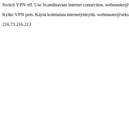
Switch VPN off. Use Scandinavian internet connection. webmaster@sek
Kytke VPN pois. Käytä kotimaista internetyhteyttä. webmaster@seksitr
216.73.216.213